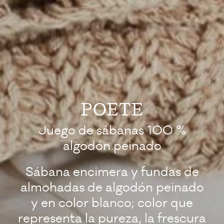
POETE
Juego de sábanas 100 %
algodón peinado
Sábana encimera y fundas de
almohadas de algodón peinado
y en color blanco; color que
representa la pureza, la frescura