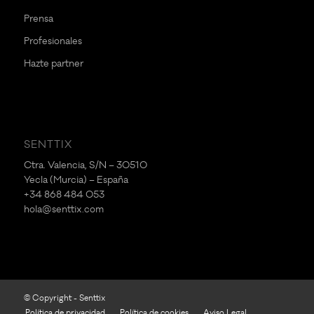
Prensa
Profesionales
Hazte partner
SENTTIX
Ctra. Valencia, S/N – 30510
Yecla (Murcia) – España
+34 868 484 053
hola@senttix.com
© Copyright - Senttix
Política de privacidad
Política de cookies
Aviso Legal