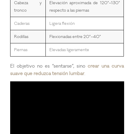
Cabeza y
Elevación aproximada de 120°–130°
tronco
respecto a las piernas
Caderas
Ligera flexión
Rodillas
Flexionadas entre 20°–40°
Piernas
Elevadas ligeramente
El objetivo no es “sentarse”, sino
crear una curva
suave que reduzca tensión lumbar
.