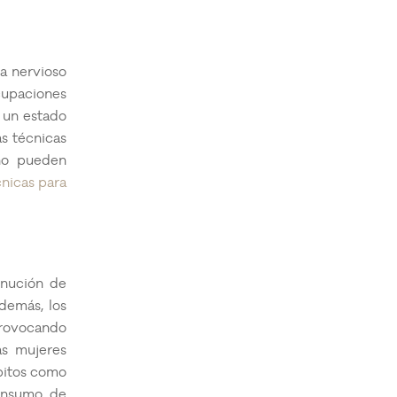
a nervioso
ocupaciones
r un estado
s técnicas
eño pueden
nicas para
inución de
demás, los
provocando
as mujeres
ábitos como
consumo de