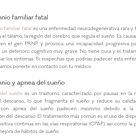
nio familiar fatal
 familiar fatal
es una enfermedad neurodegenerativa rara y h
 el tálamo, la región del cerebro que regula el sueño. Es caus
en el gen PRNP y provoca una incapacidad progresiva pa
 un deterioro cognitivo muy grave. No tiene cura y el trata
iar los síntomas. Si sospechas que podrías padecer esta enf
mos ponerte en contacto con tu médico.
mnio y apnea del sueño
del sueño
es un trastorno caracterizado por pausas en la r
l descanso, lo que fragmenta el sueño y reduce su calid
 con apnea del sueño padecen insomnio debido a la 
ón del descanso. El tratamiento más común es el uso de disp
sitiva continua en las vías respiratorias (CPAP), así como la
mejora de hábitos de sueño.