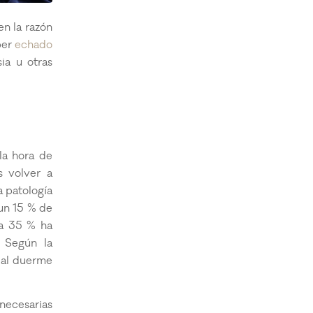
n la razón
ber
echado
ia u otras
la hora de
s volver a
a patología
un 15 % de
 a 35 % ha
. Según la
ial duerme
necesarias