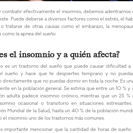
r combatir efectivamente el insomnio, debemos adentrarnos e
este. Puede deberse a diversos factores como el estrés, el ha
 o tratarse de otras causas como el embarazo, la menopaus
s como la apnea del sueño.
es el insomnio y a quién afecta?
io es un trastorno del sueño que puede causar dificultad a 
 el sueño y hace que te despiertes temprano y no pueda
o directamente que no puedas dormir en toda la noche. Es un
ente en la población general. Se estima que entre un 10 % y 
ión adulta padece insomnio crónico, mientras que un 25 %
nsomnio ocasional o transitorio en situaciones estresantes
ión Mundial de la Salud, hasta un 40 % de la población mund
o el insomnio uno de los trastornos más comunes.
s importante mencionar que la cantidad de horas de sueño 