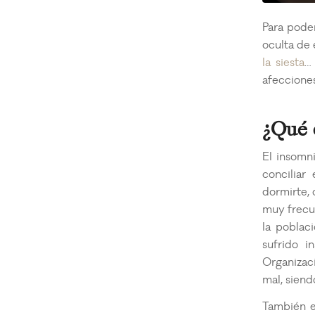
Para pode
oculta de 
la siesta
…
afeccione
¿Qué 
El insomn
conciliar
dormirte, 
muy frecu
la poblac
sufrido i
Organizac
mal, siend
También e