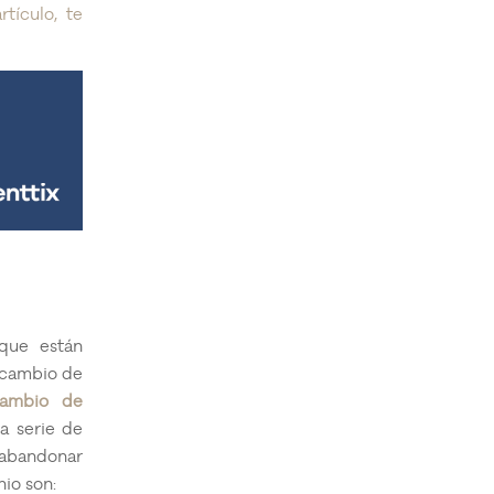
rtículo, te
que están
 cambio de
cambio de
a serie de
 abandonar
io son: