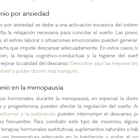
mnio por ansiedad
io por ansiedad se debe a una activación excesiva del sistem
lta la relajación necesaria para conciliar el sueño. Las pre
, el estrés laboral o situaciones emocionales pueden genera
lerta que impide descansar adecuadamente. En estos casos, la
ción, la terapia cognitivo-conductual y la higiene del su
ejorar la calidad del descanso.
Descubre aquí las mejores téc
ortisol y poder dormir más tranquilo
.
mnio en la menopausia
os hormonales durante la menopausia, en especial la dism
s y progesterona, pueden afectar la regulación del sueño. A
octurnos y la sudoración
pueden interrumpir el descanso, 
es frecuentes. Para combatir este tipo de insomnio, algun
 terapias hormonales sustitutivas, suplementos naturales o h
una temperatura adecuada en la habitación y evitar el 