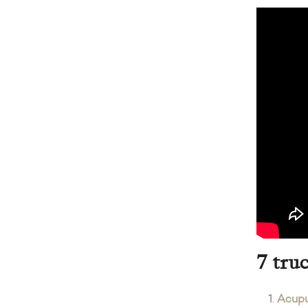
7 tru
Acupu