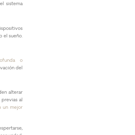
el sistema
ispositivos
o el sueño.
rofunda o
ivación del
den alterar
 previas al
n un mejor
espertarse,