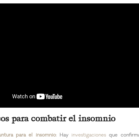
cos para combatir el insomnio
ntura para el insomnio
: Hay
investigaciones
que confirma