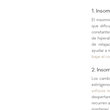
1. Inso
El insomn
que dificu
constantes
de hipera
de relaja
ayudar a m
bajar el c
2. Inso
Los cambi
estrógeno
sofocos n
despertar
recurren a
mantener 