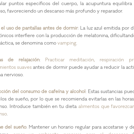
ular puntos específicos del cuerpo, la acupuntura equilibra 
oso, favoreciendo un descanso más profundo y reparador.
 el uso de pantallas antes de dormir
: La luz azul emitida por d
ónicos interfiere con la producción de melatonina, dificultand
ráctica, se denomina como
vamping
.
as de relajación
:
Practicar meditación, respiración p
amientos suaves
antes de dormir puede ayudar a reducir la act
a nervioso.
ción del consumo de cafeína y alcohol
: Estas sustancias pue
clos de sueño, por lo que se recomienda evitarlas en las horas
nso. Introduce también en tu dieta
alimentos que favorezca
nso
.
ne del sueño
: Mantener un horario regular para acostarse y d