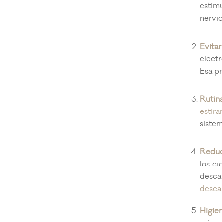
estim
nervi
Evitar
electr
Esa p
Rutin
estir
sistem
Reduc
los ci
desca
desca
Higie