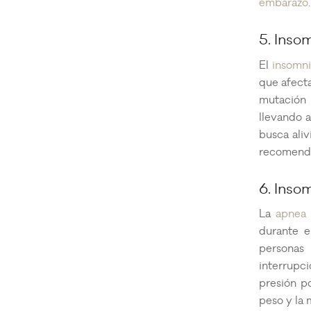
embarazo
.
5. Insom
El
insomnio
que afecta
mutación 
llevando a
busca aliv
recomenda
6. Inso
La
apnea 
durante e
personas
interrupci
presión po
peso y la 