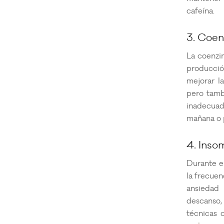
cafeína.
3. Coen
La coenzi
producci
mejorar l
pero tamb
inadecuad
mañana o p
4. Inso
Durante e
la frecuen
ansiedad 
descanso,
técnicas 