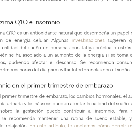
zima Q10 e insomnio
ma Q10 es un antioxidante natural que desempeña un papel c
ón de energía celular. Algunas
investigaciones
sugieren 
a calidad del sueño en personas con fatiga crónica o estrés 
ién se ha asociado a un aumento de la energía si se toma e
os, pudiendo afectar el descanso. Se recomienda consum
rimeras horas del día para evitar interferencias con el sueño.
mnio en el primer trimestre de embarazo
l primer trimestre de embarazo, los cambios hormonales, el 
cia urinaria y las náuseas pueden afectar la calidad del sueño.
sobre la gestación puede contribuir al insomnio. Para 
 se recomienda mantener una rutina de sueño estable, y
de relajación.
En este artículo, te contamos cómo dormir m