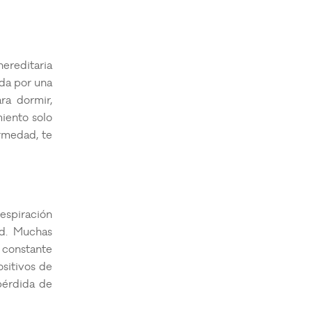
ereditaria
ada por una
ra dormir,
miento solo
ermedad, te
espiración
ad. Muchas
constante
ositivos de
 pérdida de