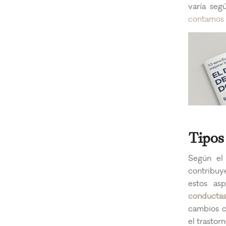
varía seg
contamos 
Tipos
Según e
contribuy
estos as
conductas
cambios c
el trastor